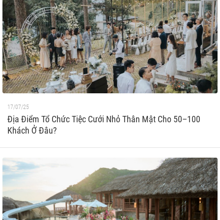
17/07/25
Địa Điểm Tổ Chức Tiệc Cưới Nhỏ Thân Mật Cho 50–100
Khách Ở Đâu?