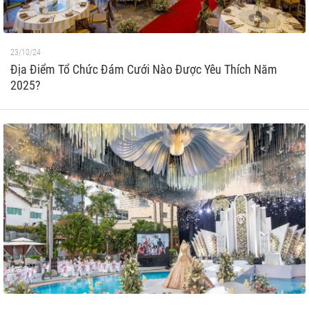
23/10/24
Địa Điểm Tổ Chức Đám Cưới Nào Được Yêu Thích Năm
2025?