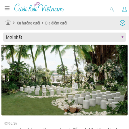
Xu hướng cưới
Địa điểm cưới
03/05/26