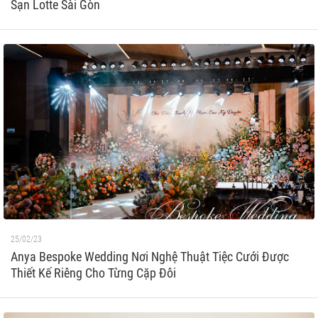
Sạn Lotte Sài Gòn
25/02/23
Anya Bespoke Wedding Nơi Nghệ Thuật Tiệc Cưới Được
Thiết Kế Riêng Cho Từng Cặp Đôi