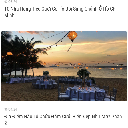
02/08/24
10 Nhà Hàng Tiệc Cưới Có Hồ Bơi Sang Chảnh Ở Hồ Chí
Minh
30/04/24
Địa Điểm Nào Tổ Chức Đám Cưới Biển Đẹp Như Mơ? Phần
2