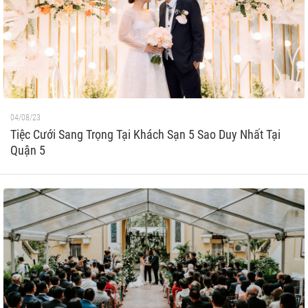
04/08/23
Tiệc Cưới Sang Trọng Tại Khách Sạn 5 Sao Duy Nhất Tại
Quận 5