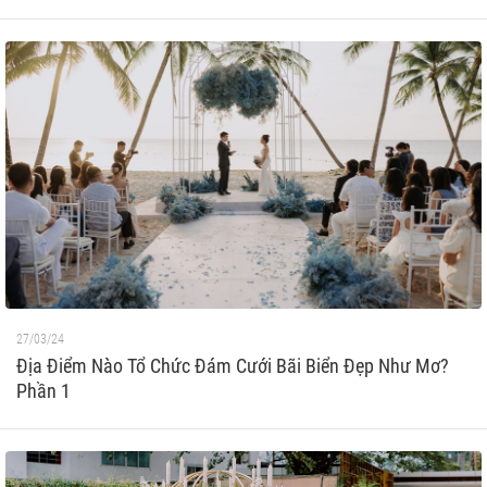
27/03/24
Địa Điểm Nào Tổ Chức Đám Cưới Bãi Biển Đẹp Như Mơ?
Phần 1