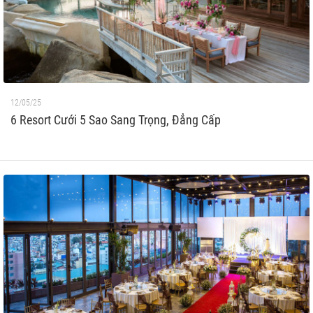
12/05/25
6 Resort Cưới 5 Sao Sang Trọng, Đẳng Cấp