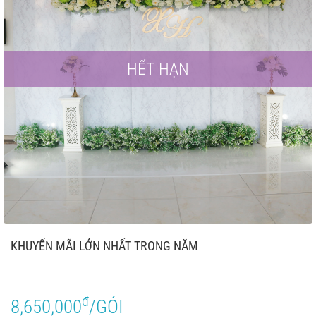
HẾT HẠN
KHUYẾN MÃI LỚN NHẤT TRONG NĂM
đ
8,650,000
/GÓI