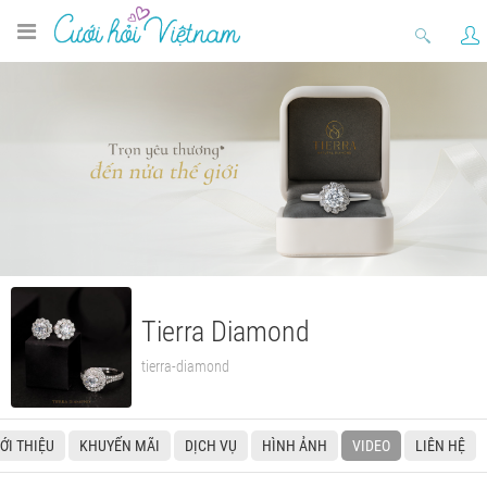
Tierra Diamond
tierra-diamond
IỚI THIỆU
KHUYẾN MÃI
DỊCH VỤ
HÌNH ẢNH
VIDEO
LIÊN HỆ