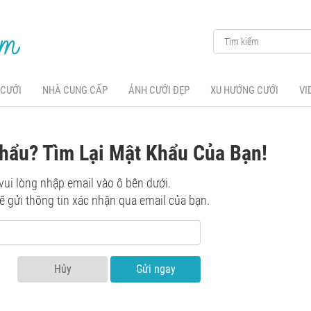
 CƯỚI
NHÀ CUNG CẤP
ẢNH CƯỚI ĐẸP
XU HƯỚNG CƯỚI
VI
hẩu? Tìm Lại Mật Khẩu Của Bạn!
 vui lòng nhập email vào ô bên dưới.
ẽ gửi thông tin xác nhận qua email của bạn.
Hủy
Gửi ngay