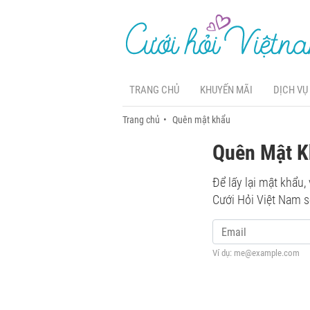
TRANG CHỦ
KHUYẾN MÃI
DỊCH VỤ
Trang chủ
Quên mật khẩu
Quên Mật K
Để lấy lại mật khẩu,
Cưới Hỏi Việt Nam s
Ví dụ: me@example.com