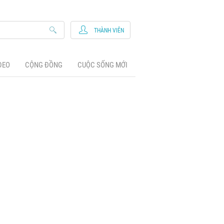
THÀNH VIÊN
DEO
CỘNG ĐỒNG
CUỘC SỐNG MỚI