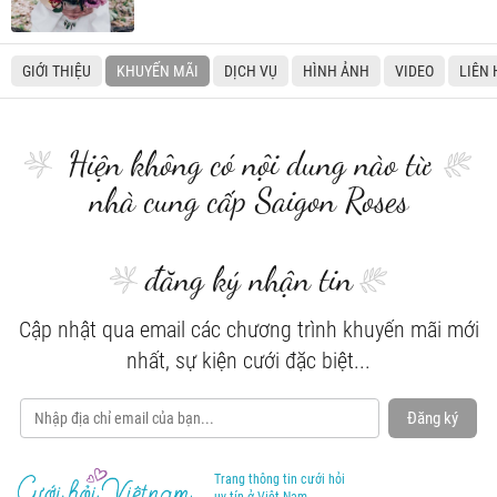
GIỚI THIỆU
KHUYẾN MÃI
DỊCH VỤ
HÌNH ẢNH
VIDEO
LIÊN 
Hiện không có nội dung nào từ
nhà cung cấp Saigon Roses
đăng ký nhận tin
Cập nhật qua email các chương trình khuyến mãi mới
nhất, sự kiện cưới đặc biệt...
Đăng ký
Trang thông tin cưới hỏi
uy tín ở Việt Nam