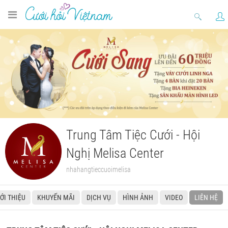
Trung Tâm Tiệc Cưới - Hội
Nghị Melisa Center
nhahangtieccuoimelisa
IỚI THIỆU
KHUYẾN MÃI
DỊCH VỤ
HÌNH ẢNH
VIDEO
LIÊN HỆ