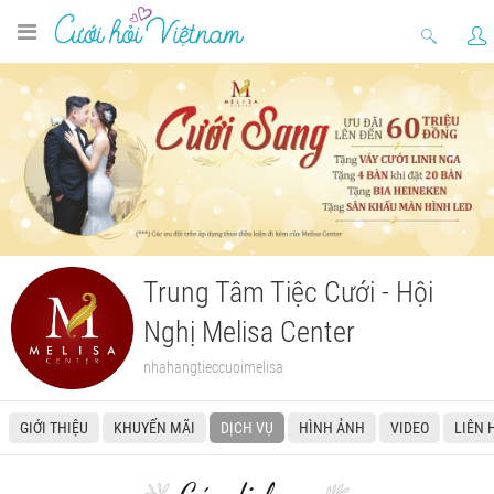
Trung Tâm Tiệc Cưới - Hội
Nghị Melisa Center
nhahangtieccuoimelisa
GIỚI THIỆU
KHUYẾN MÃI
DỊCH VỤ
HÌNH ẢNH
VIDEO
LIÊN 