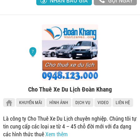
NHẬN BÁO GIÁ
GỌI NGAY
Cho Thuê Xe Du Lịch Đoàn Khang
KHUYẾN MÃI
HÌNH ẢNH
DỊCH VỤ
VIDEO
LIÊN HỆ
Là công ty Cho Thuê Xe Du Lịch chuyên nghiệp. Chúng tôi tự
tin cung cấp các loại xe từ 4 – 45 chỗ đời mới với đa dạng
các hình thức thuê
Xem thêm