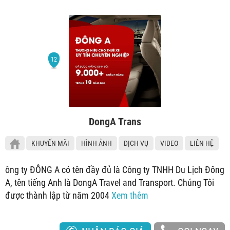
DongA Trans
KHUYẾN MÃI
HÌNH ẢNH
DỊCH VỤ
VIDEO
LIÊN HỆ
ông ty ĐÔNG A có tên đầy đủ là Công ty TNHH Du Lịch Đông
A, tên tiếng Anh là DongA Travel and Transport. Chúng Tôi
được thành lập từ năm 2004
Xem thêm