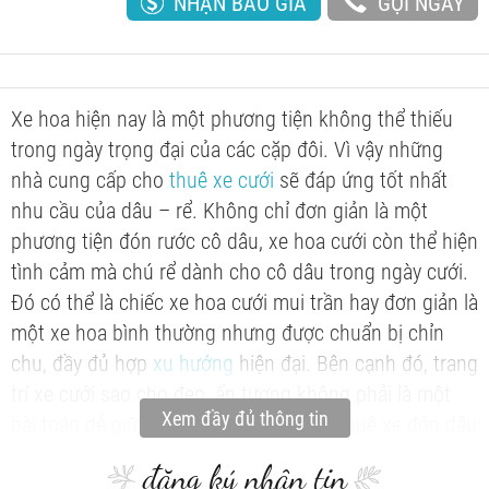
NHẬN BÁO GIÁ
GỌI NGAY
Xe hoa hiện nay là một phương tiện không thể thiếu
trong ngày trọng đại của các cặp đôi. Vì vậy những
nhà cung cấp cho
thuê xe cưới
sẽ đáp ứng tốt nhất
nhu cầu của dâu – rể. Không chỉ đơn giản là một
phương tiện đón rước cô dâu, xe hoa cưới còn thể hiện
tình cảm mà chú rể dành cho cô dâu trong ngày cưới.
Đó có thể là chiếc xe hoa cưới mui trần hay đơn giản là
một xe hoa bình thường nhưng được chuẩn bị chỉn
chu, đầy đủ hợp
xu hướng
hiện đại. Bên cạnh đó, trang
trí xe cưới sao cho đẹp, ấn tượng không phải là một
Xem đầy đủ thông tin
bài toán dễ giữa rất nhiều sự lựa chọn thuê xe đón dâu
như hiện nay. Với những gợi ý sau,
Cưới Hỏi Việt Nam
đăng ký nhận tin
mong muốn phần nào giúp ích được cho đôi uyên