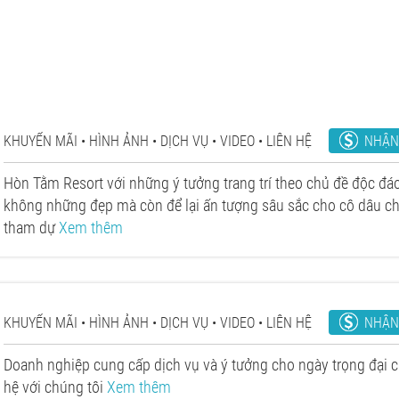
NHẬN
KHUYẾN MÃI
HÌNH ẢNH
DỊCH VỤ
VIDEO
LIÊN HỆ
Hòn Tằm Resort với những ý tưởng trang trí theo chủ đề độc đ
không những đẹp mà còn để lại ấn tượng sâu sắc cho cô dâu ch
tham dự
Xem thêm
NHẬN
KHUYẾN MÃI
HÌNH ẢNH
DỊCH VỤ
VIDEO
LIÊN HỆ
Doanh nghiệp cung cấp dịch vụ và ý tưởng cho ngày trọng đại củ
hệ với chúng tôi
Xem thêm