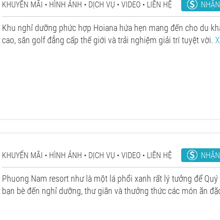
NHẬN
KHUYẾN MÃI
HÌNH ẢNH
DỊCH VỤ
VIDEO
LIÊN HỆ
Khu nghỉ dưỡng phức hợp Hoiana hứa hẹn mang đến cho du khá
cao, sân golf đẳng cấp thế giới và trải nghiệm giải trí tuyệt vời.
X
NHẬN
KHUYẾN MÃI
HÌNH ẢNH
DỊCH VỤ
VIDEO
LIÊN HỆ
Phuong Nam resort như là một lá phổi xanh rất lý tưởng để Quý
bạn bè đến nghỉ dưỡng, thư giãn và thưởng thức các món ăn đặ