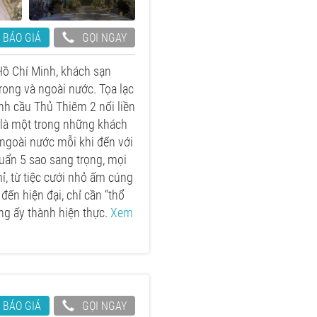
 BÁO GIÁ
GỌI NGAY
Hồ Chí Minh, khách sạn
rong và ngoài nước. Tọa lạc
ạnh cầu Thủ Thiêm 2 nối liền
 là một trong những khách
ngoài nước mỗi khi đến với
uẩn 5 sao sang trọng, mọi
mỉ, từ tiệc cưới nhỏ ấm cúng
đến hiện đại, chỉ cần “thổ
ng ấy thành hiện thực.
Xem
 BÁO GIÁ
GỌI NGAY