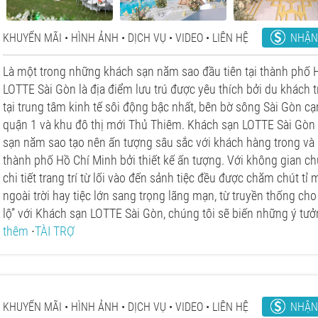
NHẬN
KHUYẾN MÃI
HÌNH ẢNH
DỊCH VỤ
VIDEO
LIÊN HỆ
Là một trong những khách sạn năm sao đầu tiên tại thành phố 
LOTTE Sài Gòn là địa điểm lưu trú được yêu thích bởi du khách t
tại trung tâm kinh tế sôi động bậc nhất, bên bờ sông Sài Gòn c
quận 1 và khu đô thị mới Thủ Thiêm. Khách sạn LOTTE Sài Gòn
sạn năm sao tạo nên ấn tượng sâu sắc với khách hàng trong và 
thành phố Hồ Chí Minh bởi thiết kế ấn tượng. Với không gian ch
chi tiết trang trí từ lối vào đến sảnh tiệc đều được chăm chút tỉ 
ngoài trời hay tiệc lớn sang trọng lãng mạn, từ truyền thống cho 
lộ” với Khách sạn LOTTE Sài Gòn, chúng tôi sẽ biến những ý tưở
thêm
∙
TÀI TRỢ
NHẬN
KHUYẾN MÃI
HÌNH ẢNH
DỊCH VỤ
VIDEO
LIÊN HỆ