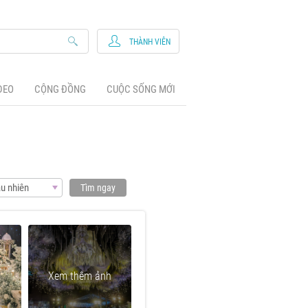
THÀNH VIÊN
DEO
CỘNG ĐỒNG
CUỘC SỐNG MỚI
u nhiên
Tìm ngay
Xem thêm ảnh