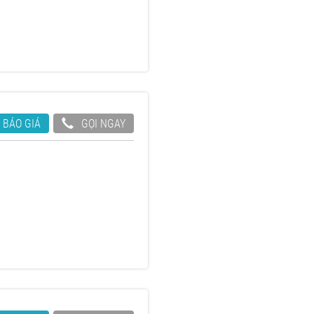
 BÁO GIÁ
GỌI NGAY