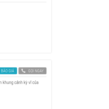
 BÁO GIÁ
GỌI NGAY
n khung cảnh kỳ vĩ của