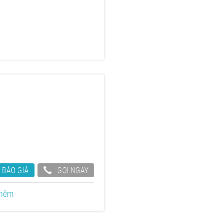
 BÁO GIÁ
GỌI NGAY
thêm