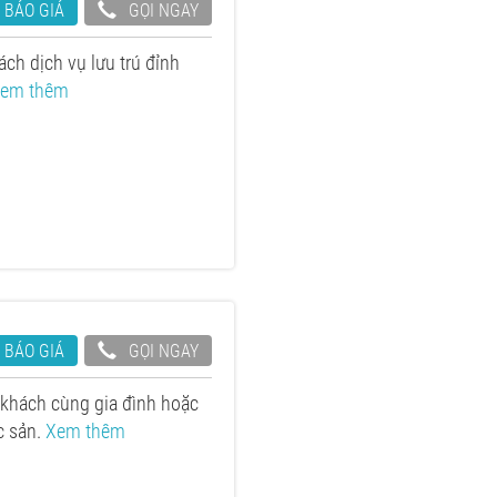
 BÁO GIÁ
GỌI NGAY
ch dịch vụ lưu trú đỉnh
em thêm
 BÁO GIÁ
GỌI NGAY
 khách cùng gia đình hoặc
c sản.
Xem thêm