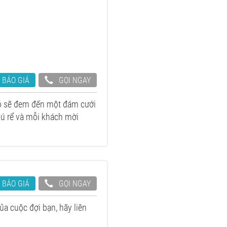
 BÁO GIÁ
GỌI NGAY
áo sẽ đem đến một đám cưới
ú rể và mỗi khách mời
 BÁO GIÁ
GỌI NGAY
a cuộc đợi bạn, hãy liên