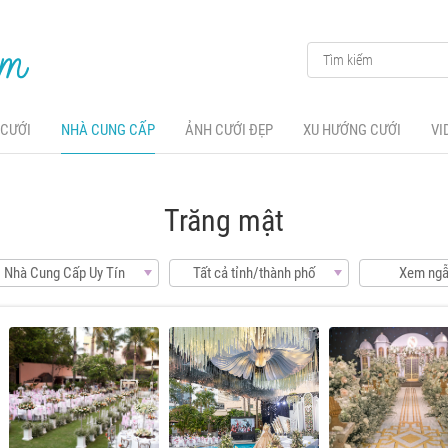
 CƯỚI
NHÀ CUNG CẤP
ẢNH CƯỚI ĐẸP
XU HƯỚNG CƯỚI
VI
Trăng mật
Nhà Cung Cấp Uy Tín
Tất cả tỉnh/thành phố
Xem ngẫ