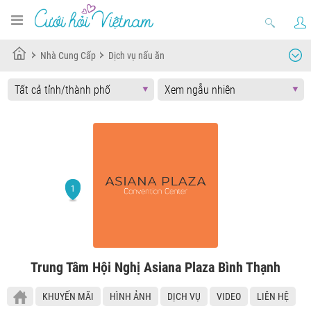
Nhà Cung Cấp
Dịch vụ nấu ăn
Trung Tâm Hội Nghị Asiana Plaza Bình Thạnh
KHUYẾN MÃI
HÌNH ẢNH
DỊCH VỤ
VIDEO
LIÊN HỆ