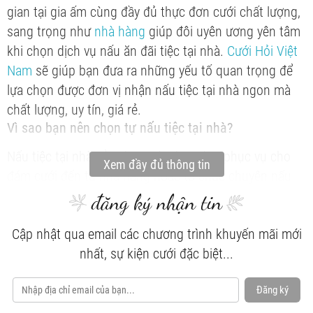
gian tại gia ấm cùng đầy đủ thực đơn cưới chất lượng,
sang trọng như
nhà hàng
giúp đôi uyên ương yên tâm
khi chọn dịch vụ nấu ăn đãi tiệc tại nhà.
Cưới Hỏi Việt
Nam
sẽ giúp bạn đưa ra những yếu tố quan trọng để
lựa chọn được đơn vị nhận nấu tiệc tại nhà ngon mà
chất lượng, uy tín, giá rẻ.
Vì sao bạn nên chọn tự nấu tiệc tại nhà?
Nấu tiệc tại nhà tổng hợp các thực đơn phục vụ cho
Xem đầy đủ thông tin
đám cưới đến từ nhà hàng hoặc tổ chức chuyên nấu
đám theo nhu cầu khách hàng. Đối với nhà cung cấp
đăng ký nhận tin
nấu tiệc cưới tại nhà, họ không chỉ mở một
địa điểm
Cập nhật qua email các chương trình khuyến mãi mới
để phục vụ khách như nhà hàng mà linh động phục vụ
nhất, sự kiện cưới đặc biệt...
nhiều nơi. Với cách nấu tiệc tại nhà nhanh gọn kết hợp
nhận tiệc tại bất cứ đâu và số lượng bàn tùy theo nhu
Đăng ký
cầu menu của bạn, các món nấu tiệc tại nhà sẽ hợp