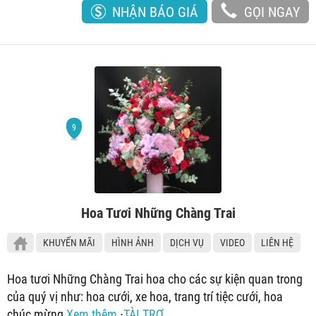
NHẬN BÁO GIÁ
GỌI NGAY
Hoa Tươi Những Chàng Trai
KHUYẾN MÃI
HÌNH ẢNH
DỊCH VỤ
VIDEO
LIÊN HỆ
Hoa tươi Những Chàng Trai hoa cho các sự kiện quan trong
của quý vị như: hoa cưới, xe hoa, trang trí tiệc cưới, hoa
chúc mừng
Xem thêm
∙
TÀI TRỢ