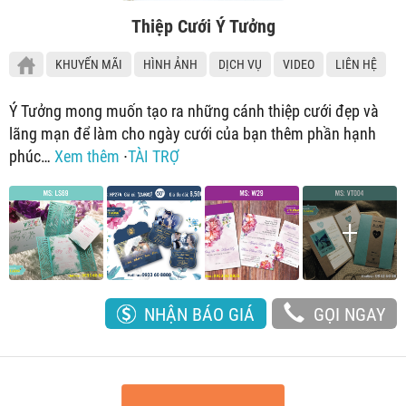
Thiệp Cưới Ý Tưởng
KHUYẾN MÃI
HÌNH ẢNH
DỊCH VỤ
VIDEO
LIÊN HỆ
Ý Tưởng mong muốn tạo ra những cánh thiệp cưới đẹp và
lãng mạn để làm cho ngày cưới của bạn thêm phần hạnh
phúc…
Xem thêm
∙
TÀI TRỢ
NHẬN BÁO GIÁ
GỌI NGAY