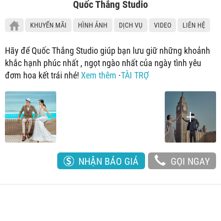
Quốc Thắng Studio
KHUYẾN MÃI
HÌNH ẢNH
DỊCH VỤ
VIDEO
LIÊN HỆ
Hãy để Quốc Thắng Studio giúp bạn lưu giữ những khoảnh
khắc hạnh phúc nhất , ngọt ngào nhất của ngày tình yêu
đơm hoa kết trái nhé!
Xem thêm
∙
TÀI TRỢ
NHẬN BÁO GIÁ
GỌI NGAY