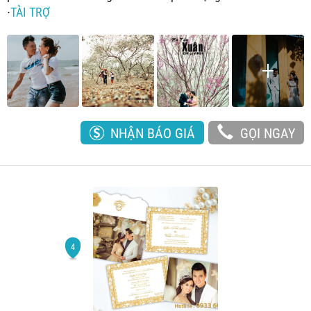
∙
TÀI TRỢ
NHẬN BÁO GIÁ
GỌI NGAY