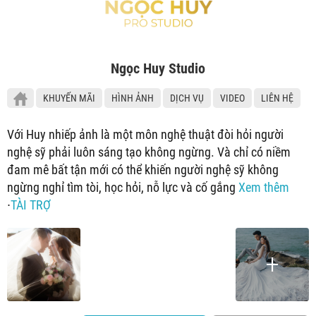
Ngọc Huy Studio
KHUYẾN MÃI
HÌNH ẢNH
DỊCH VỤ
VIDEO
LIÊN HỆ
Với Huy nhiếp ảnh là một môn nghệ thuật đòi hỏi người
nghệ sỹ phải luôn sáng tạo không ngừng. Và chỉ có niềm
đam mê bất tận mới có thể khiến người nghệ sỹ không
ngừng nghỉ tìm tòi, học hỏi, nỗ lực và cố gắng
Xem thêm
∙
TÀI TRỢ