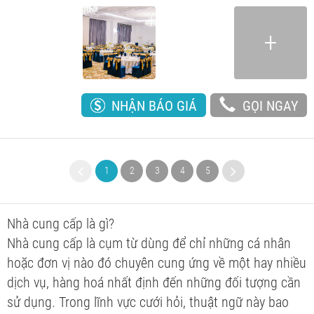
NHẬN BÁO GIÁ
GỌI NGAY
1
2
3
4
5
6
7
8
9
Nhà cung cấp là gì?
Nhà cung cấp là cụm từ dùng để chỉ những cá nhân
hoặc đơn vị nào đó chuyên cung ứng về một hay nhiều
dịch vụ, hàng hoá nhất định đến những đối tượng cần
sử dụng. Trong lĩnh vực cưới hỏi, thuật ngữ này bao