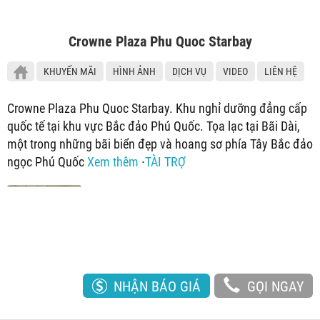
Crowne Plaza Phu Quoc Starbay
KHUYẾN MÃI
HÌNH ẢNH
DỊCH VỤ
VIDEO
LIÊN HỆ
Crowne Plaza Phu Quoc Starbay. Khu nghỉ dưỡng đẳng cấp
quốc tế tại khu vực Bắc đảo Phú Quốc. Tọa lạc tại Bãi Dài,
một trong những bãi biển đẹp và hoang sơ phía Tây Bắc đảo
ngọc Phú Quốc
Xem thêm
∙
TÀI TRỢ
NHẬN BÁO GIÁ
GỌI NGAY