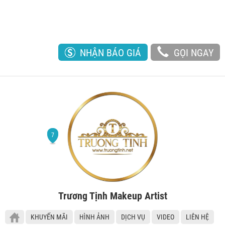
NHẬN BÁO GIÁ
GỌI NGAY
Trương Tịnh Makeup Artist
KHUYẾN MÃI
HÌNH ẢNH
DỊCH VỤ
VIDEO
LIÊN HỆ