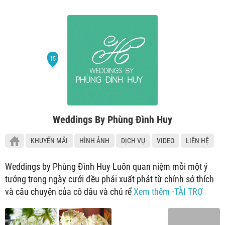
Weddings By Phùng Đình Huy
KHUYẾN MÃI
HÌNH ẢNH
DỊCH VỤ
VIDEO
LIÊN HỆ
Weddings by Phùng Đình Huy Luôn quan niệm mỗi một ý
tưởng trong ngày cưới đều phải xuất phát từ chính sở thích
và câu chuyện của cô dâu và chú rể
Xem thêm
∙
TÀI TRỢ