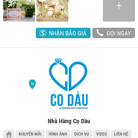
NHẬN BÁO GIÁ
GỌI NGAY
Nhà Hàng Cọ Dầu
KHUYẾN MÃI
HÌNH ẢNH
DỊCH VỤ
VIDEO
LIÊN HỆ