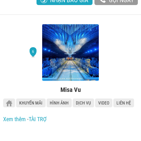
NHẬN BÁO GIÁ
GỌI NGAY
Misa Vu
KHUYẾN MÃI
HÌNH ẢNH
DỊCH VỤ
VIDEO
LIÊN HỆ
Xem thêm
∙
TÀI TRỢ