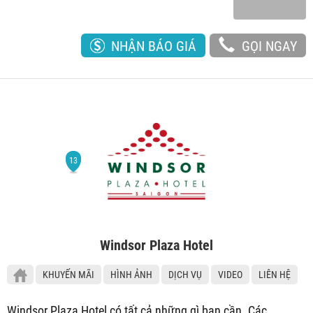
NHẬN BÁO GIÁ
GỌI NGAY
Windsor Plaza Hotel
KHUYẾN MÃI
HÌNH ẢNH
DỊCH VỤ
VIDEO
LIÊN HỆ
Windsor Plaza Hotel có tất cả những gì bạn cần. Các