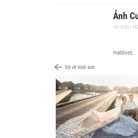
Ảnh Cư
15/12/22
• 16
maldives
Trở về hình ảnh