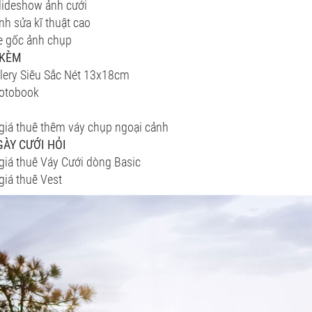
lideshow ảnh cưới
h sửa kĩ thuật cao
e gốc ảnh chụp
 KÈM
lery Siêu Sắc Nét 13x18cm
otobook
iá thuê thêm váy chụp ngoại cảnh
GÀY CƯỚI HỎI
iá thuê Váy Cưới dòng Basic
iá thuê Vest