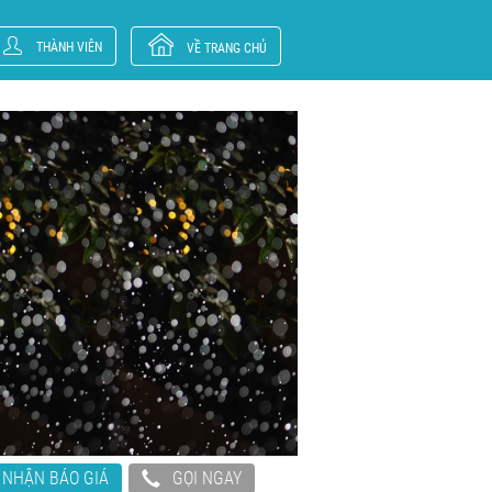
THÀNH VIÊN
VỀ TRANG CHỦ
NHẬN BÁO GIÁ
GỌI NGAY