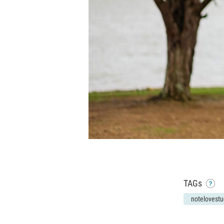
TAGs
notelovestu