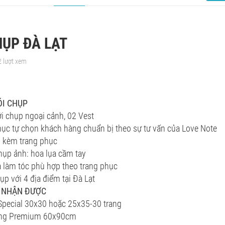
HỤP ĐÀ LẠT
2 lượt xem
ÓI CHỤP
i chụp ngoại cảnh, 02 Vest
ục tự chọn khách hàng chuẩn bị theo sự tư vấn của Love Note
i kèm trang phục
hụp ảnh: hoa lụa cầm tay
 làm tóc phù hợp theo trang phục
p với 4 địa điểm tại Đà Lạt
 NHẬN ĐƯỢC
pecial 30x30 hoặc 25x35-30 trang
ng Premium 60x90cm