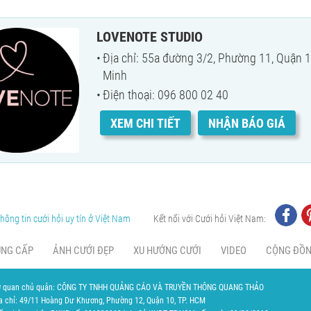
LOVENOTE STUDIO
Địa chỉ: 55a đường 3/2, Phường 11, Quận 
Minh
Điện thoại: 096 800 02 40
XEM CHI TIẾT
NHẬN BÁO GIÁ
hông tin cưới hỏi uy tín ở Việt Nam
Kết nối với Cưới hỏi Việt Nam:
UNG CẤP
ẢNH CƯỚI ĐẸP
XU HƯỚNG CƯỚI
VIDEO
CỘNG ĐỒ
 quan chủ quản: CÔNG TY TNHH QUẢNG CÁO VÀ TRUYỀN THÔNG QUANG THẢO
a chỉ: 49/11 Hoàng Dư Khương, Phường 12, Quận 10, TP. HCM