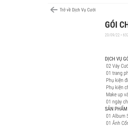
Trở về Dịch Vụ Cưới
GÓI C
20/09/22 • 63
DỊCH VỤ G
02 Váy Cướ
01 trang ph
Phụ kiện đ
Phụ kiện c
Make up và
01 ngày chụ
SẢN PHẨM
01 Album S
01 Ảnh Cổ