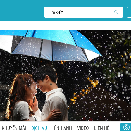
KHUYẾN MÃI
DỊCH VỤ
HÌNH ẢNH
VIDEO
LIÊN HỆ