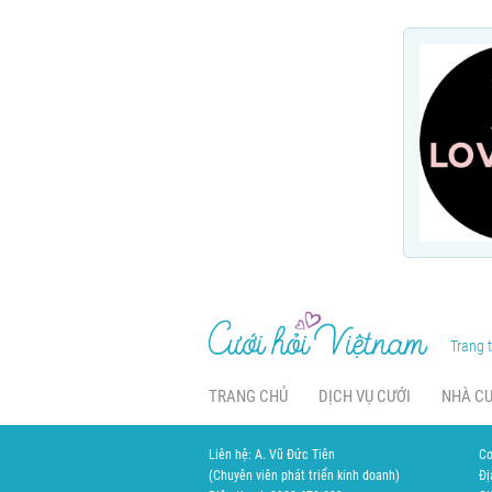
Trang t
TRANG CHỦ
DỊCH VỤ CƯỚI
NHÀ C
Liên hệ: A. Vũ Đức Tiên
Cơ
(Chuyên viên phát triển kinh doanh)
Đị