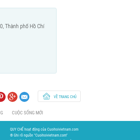
10, Thành phố Hồ Chí
VỀ TRANG CHỦ
NG
CUỘC SỐNG MỚI
QUY CHẾ hoạt động của Cuoihoivietnam.com
® Ghi rõ nguồn "Cuoihoivietnam.com"