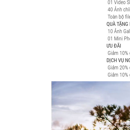
01 Video S
40 Ảnh chỉn
Toàn bộ fil
QUÀ TẶNG
10 Ảnh Gal
01 Mini Ph
ƯU ĐÃI
Giảm 10% g
DỊCH VỤ N
Giảm 20% g
Giảm 10% g