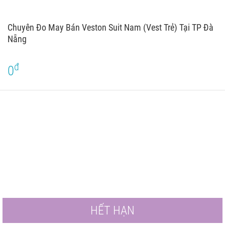
Chuyên Đo May Bán Veston Suit Nam (Vest Trẻ) Tại TP Đà
Nẵng
đ
0
HẾT HẠN