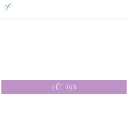
đ
0
HẾT HẠN