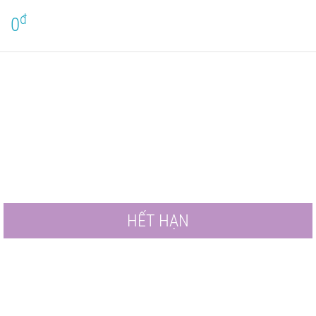
đ
0
HẾT HẠN