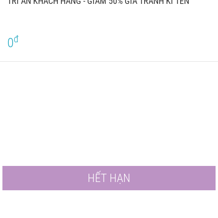
TRI ÂN KHÁCH HÀNG - GIẢM 50% GIÁ TRANH KÍ TÊN
đ
0
HẾT HẠN