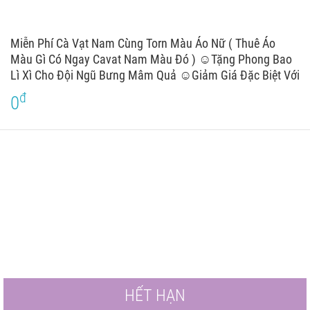
Miễn Phí Cà Vạt Nam Cùng Torn Màu Áo Nữ ( Thuê Áo
Màu Gì Có Ngay Cavat Nam Màu Đó ) ☺Tặng Phong Bao
Lì Xì Cho Đội Ngũ Bưng Mâm Quả ☺Giảm Giá Đặc Biệt Với
Số Lượng Trên 6 Bộ
đ
0
HẾT HẠN