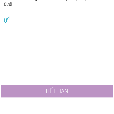
Cưới
đ
0
HẾT HẠN