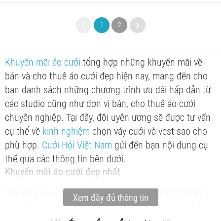
1
2
Khuyến mãi áo cưới
tổng hợp những khuyến mãi về
bán và cho thuê áo cưới đẹp hiện nay, mang đến cho
bạn danh sách những chương trình ưu đãi hấp dẫn từ
các studio cũng như đơn vị bán, cho thuê áo cưới
chuyên nghiệp. Tại đây, đôi uyên ương sẽ được tư vấn
cụ thể về
kinh nghiệm
chọn váy cưới và vest sao cho
phù hợp.
Cưới Hỏi Việt Nam
gửi đến bạn nội dung cụ
thể qua các thông tin bên dưới.
Khuyến mãi áo cưới đẹp nhất
Hầu như các kiểu mẫu
áo cưới
đều có chương trình
Xem đầy đủ thông tin
khuyến mãi để hỗ trợ đôi uyên ương như: áo cưới dài
tay, áo dài cưới ăn hỏi, áo dạ hội, áo cưới dân tộc, áo