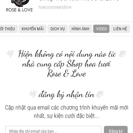
hoacuoiroseandlove
IỚI THIỆU
KHUYẾN MÃI
DỊCH VỤ
HÌNH ẢNH
VIDEO
LIÊN HỆ
Hiện không có nội dung nào từ
nhà cung cấp Shop hoa tươi
Rose & Love
đăng ký nhận tin
Cập nhật qua email các chương trình khuyến mãi mới
nhất, sự kiện cưới đặc biệt...
Đăng ký