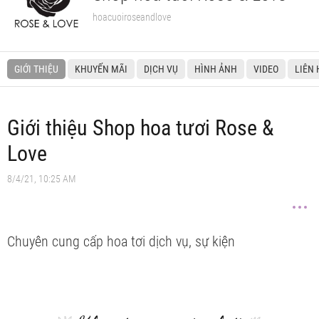
hoacuoiroseandlove
GIỚI THIỆU
KHUYẾN MÃI
DỊCH VỤ
HÌNH ẢNH
VIDEO
LIÊN 
Giới thiệu Shop hoa tươi Rose &
Love
8/4/21, 10:25 AM
Chuyên cung cấp hoa tơi dịch vụ, sự kiện