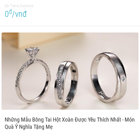
bởi Tierra Diamond
đ
0
/vnđ
Những Mẫu Bông Tai Hột Xoàn Được Yêu Thích Nhất - Món
Quà Ý Nghĩa Tặng Mẹ