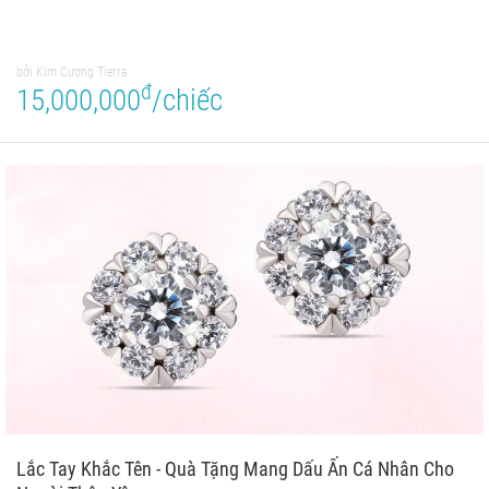
bởi Kim Cương Tierra
đ
15,000,000
/chiếc
Lắc Tay Khắc Tên - Quà Tặng Mang Dấu Ấn Cá Nhân Cho