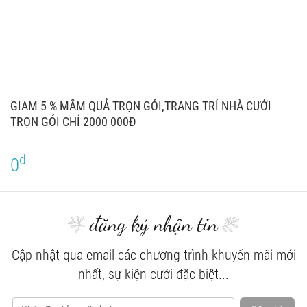
GIAM 5 % MÂM QUẢ TRỌN GÓI,TRANG TRÍ NHÀ CƯỚI
TRỌN GÓI CHỈ 2000 000Đ
đ
0
đăng ký nhận tin
Cập nhật qua email các chương trình khuyến mãi mới
nhất, sự kiện cưới đặc biệt...