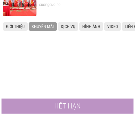
cuongcuoihoi
GIỚI THIỆU
KHUYẾN MÃI
DỊCH VỤ
HÌNH ẢNH
VIDEO
LIÊN 
HẾT HẠN