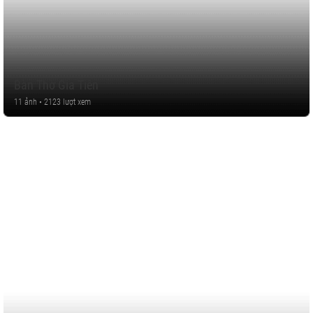
Bàn Thờ Gia Tiên
11 ảnh • 2123 lượt xem