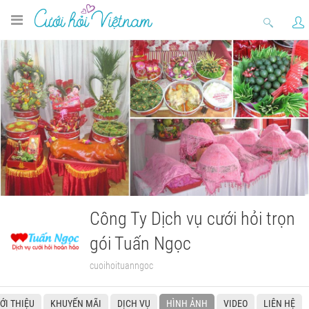
Công Ty Dịch vụ cưới hỏi trọn
gói Tuấn Ngọc
cuoihoituanngoc
IỚI THIỆU
KHUYẾN MÃI
DỊCH VỤ
HÌNH ẢNH
VIDEO
LIÊN HỆ