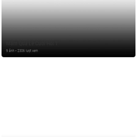
Mâm Quả Lễ Cưới Hỏi 1
9 ảnh • 2306 lượt xem