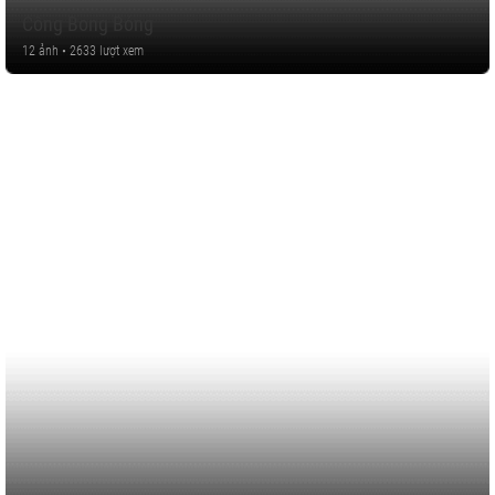
Công Bong Bóng
12 ảnh • 2633 lượt xem