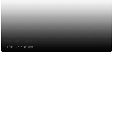
Hoa Cầm Tay 3
11 ảnh • 2292 lượt xem