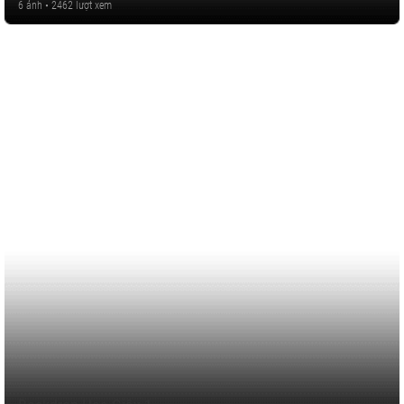
6 ảnh • 2462 lượt xem