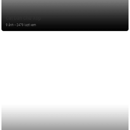
Cắt Dán Chữ Xốp
9 ảnh • 2479 lượt xem