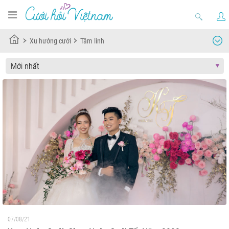
Xu hướng cưới
Tâm linh
07/08/21