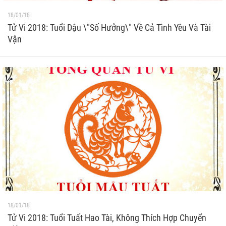
18/01/18
Tử Vi 2018: Tuổi Dậu \"Số Hưởng\" Về Cả Tình Yêu Và Tài
Vận
18/01/18
Tử Vi 2018: Tuổi Tuất Hao Tài, Không Thích Hợp Chuyển