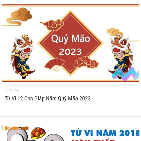
05/02/18
Tử Vi 12 Con Giáp Năm Quý Mão 2023