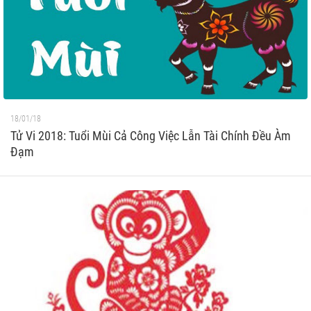
18/01/18
Tử Vi 2018: Tuổi Mùi Cả Công Việc Lẫn Tài Chính Đều Àm
Đạm