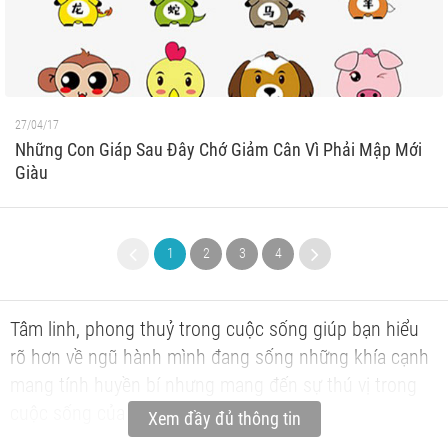
27/04/17
Những Con Giáp Sau Đây Chớ Giảm Cân Vì Phải Mập Mới
Giàu
1
2
3
4
Tâm linh, phong thuỷ trong cuộc sống giúp bạn hiểu
rõ hơn về ngũ hành mình đang sống những khía cạnh
mang tính huyền bí nhưng mang đến sự thú vị trong
cuộc sống của chúng ta
Xem đầy đủ thông tin