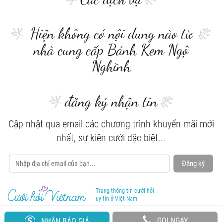
Hiện không có nội dung nào từ
nhà cung cấp Bánh Kem Ngộ
Nghĩnh
đăng ký nhận tin
Cập nhật qua email các chương trình khuyến mãi mới
nhất, sự kiện cưới đặc biệt...
Đăng ký
Trang thông tin cưới hỏi
uy tín ở Việt Nam
GỌI NGAY
NHẬN BÁO GIÁ