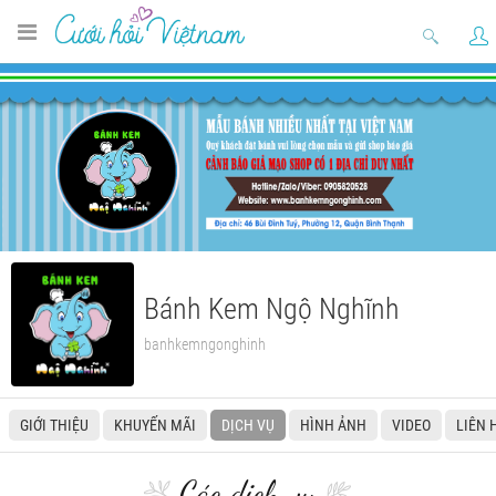
Bánh Kem Ngộ Nghĩnh
banhkemngonghinh
GIỚI THIỆU
KHUYẾN MÃI
DỊCH VỤ
HÌNH ẢNH
VIDEO
LIÊN 
Các dịch vụ